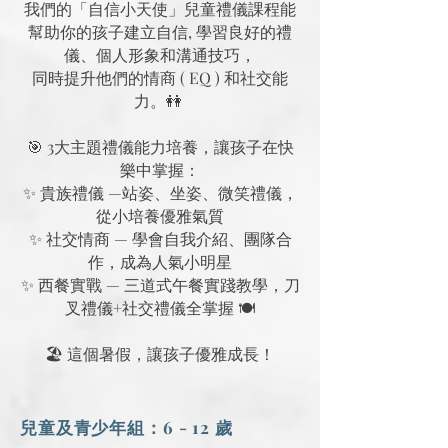
我們的「自信小天使」兒童禮儀課程能
幫助你的孩子建立自信, 學習良好的禮
儀、個人形象和溝通技巧，
同時提升他們的情商 ( EQ ) 和社交能
力。👭
​​🎯 3大主題禮儀能力培養，讓孩子在快
樂中掌握：
✨ 貴族禮儀 —站姿、坐姿、微笑禮儀，
從小培養優雅氣質
✨ 社交情商 — 學會自我介紹、團隊合
作，成為人氣小明星
✨ 西餐實戰 — 三道式午餐實踐教學，刀
叉禮儀+社交禮儀全掌握 🍽️
🏖 這個暑假，讓孩子優雅成長！
兒童及青少年組：6 - 12 歲