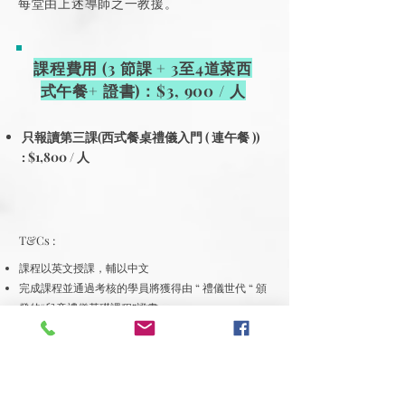
每堂由上述導師之一教援。
課程費用 (3 節課 + 3至4道菜西
式午餐+ 證書)：$3, 900 / 人
只報讀第三課(西式餐桌禮儀入門 ( 連午餐 ))
: $1,800 / 人
T&Cs :
課程以英文授課，輔以中文
完成課程並通過考核的學員將獲得由 “ 禮儀世代 “ 頒
發的“兒童禮儀基礎課程”證書。
MEI 保留更改上課地點和餐廳選擇的最終決定權
立即報名